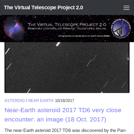
The Virtual Telescope Project 2.0
TAGGED:
2017 TD6
ASTEROID
/
NEAR EARTH
10/18/2017
Near-Earth asteroid 2017 TD6 very close
encounter: an image (18 Oct. 2017)
The near-Earth asteroid 2017 TD6 was discovered by the Pan-