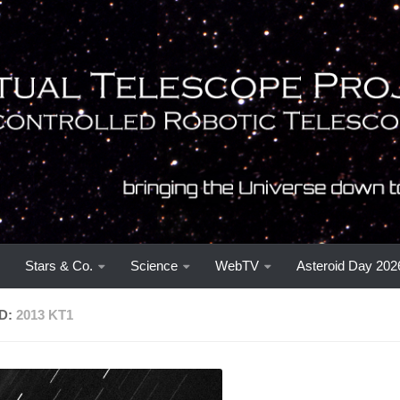
Stars & Co.
Science
WebTV
Asteroid Day 202
D:
2013 KT1