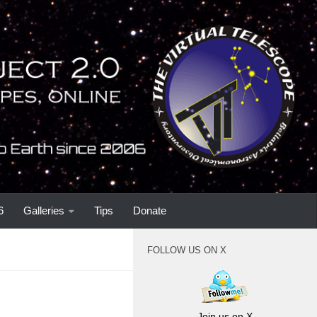
6
Galleries
Tips
Donate
FOLLOW US ON X
Join us on X