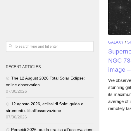
GALAXY
/
S
Superno
NGC 733
RECENT ARTICLES
image –
The 12 August 2026 Total Solar Eclipse:
We observe
online observation.
stunning ga
07/30/2026
its maximu
average of 
12 agosto 2026, eclissi di Sole: guida e
remotely tak
strumenti utili all’osservazione
07/30/2026
Perseidi 2026: guida pratica all’osservazione