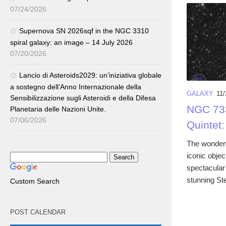
07/24/2026
Supernova SN 2026sqf in the NGC 3310
spiral galaxy: an image – 14 July 2026
07/20/2026
Lancio di Asteroids2029: un’iniziativa globale
a sostegno dell’Anno Internazionale della
GALAXY
11/
Sensibilizzazione sugli Asteroidi e della Difesa
NGC 733
Planetaria delle Nazioni Unite.
07/06/2026
Quintet:
The wonderf
iconic object
spectacular 
stunning Ste
Custom Search
POST CALENDAR