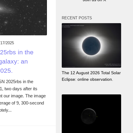
RECENT POSTS
/17/2025
5rbs in the
galaxy: an
2025.
The 12 August 2026 Total Solar
Eclipse: online observation.
N 2025rbs in the
 two days after its
nt our image. The image
erage of 9, 300-second
tely...