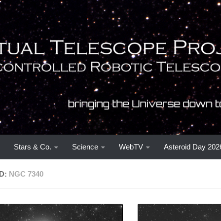
Stars & Co.
Science
WebTV
Asteroid Day 202
D:
NGC 7340