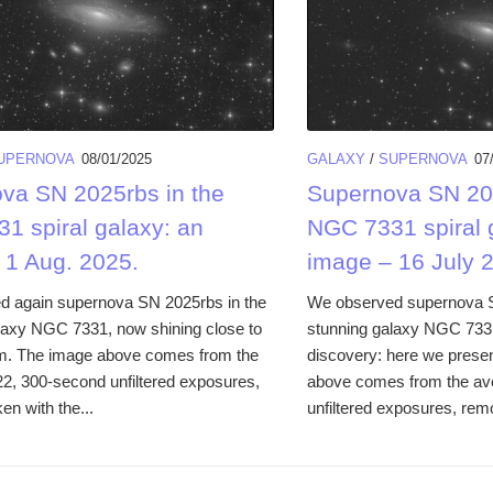
UPERNOVA
08/01/2025
GALAXY
/
SUPERNOVA
07
va SN 2025rbs in the
Supernova SN 202
1 spiral galaxy: an
NGC 7331 spiral 
 1 Aug. 2025.
image – 16 July 
d again supernova SN 2025rbs in the
We observed supernova S
laxy NGC 7331, now shining close to
stunning galaxy NGC 7331,
m. The image above comes from the
discovery: here we prese
22, 300-second unfiltered exposures,
above comes from the av
en with the...
unfiltered exposures, remo