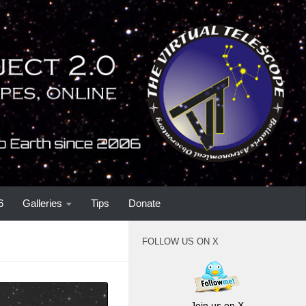
6
Galleries
Tips
Donate
FOLLOW US ON X
Join us on X