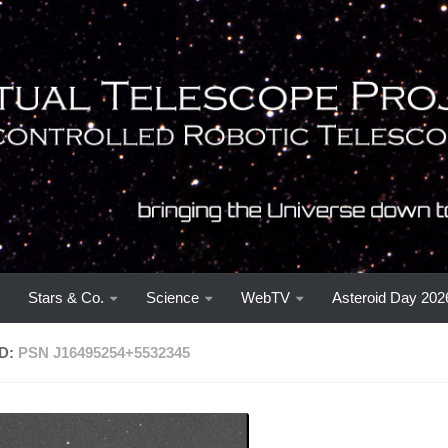
Stars & Co.
Science
WebTV
Asteroid Day 202
D:
PSN J16495254+5532345