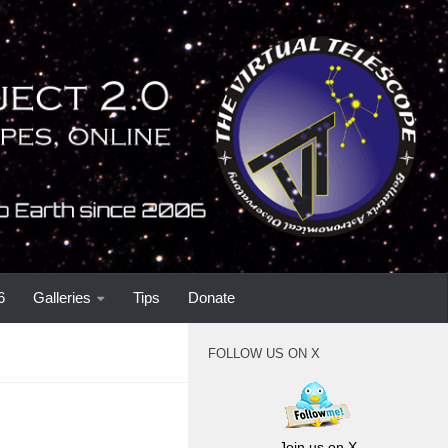
6
Galleries
Tips
Donate
FOLLOW US ON X
Join us on X