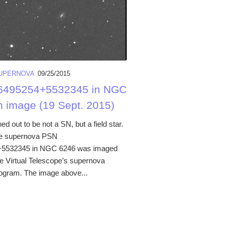
UPERNOVA
09/25/2015
6495254+5532345 in NGC
n image (19 Sept. 2015)
ned out to be not a SN, but a field star.
le supernova PSN
5532345 in NGC 6246 was imaged
he Virtual Telescope’s supernova
rogram. The image above...