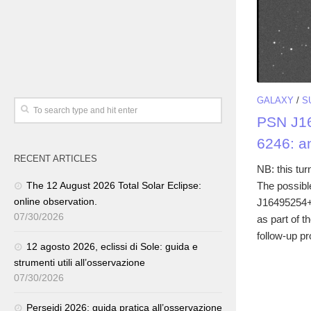
GALAXY
/
S
PSN J1
6246: a
RECENT ARTICLES
NB: this tur
The possib
The 12 August 2026 Total Solar Eclipse:
online observation.
J16495254+
07/30/2026
as part of t
follow-up p
12 agosto 2026, eclissi di Sole: guida e
strumenti utili all’osservazione
07/30/2026
Perseidi 2026: guida pratica all’osservazione