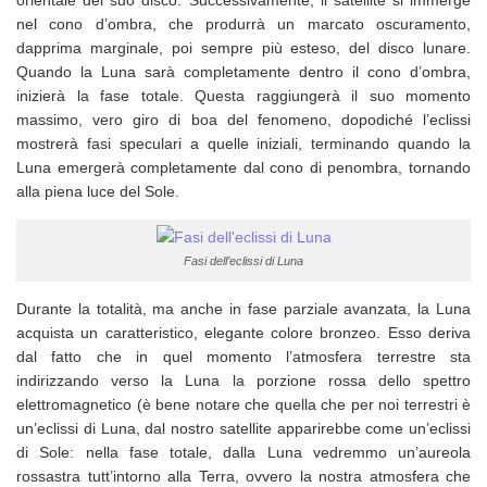
orientale del suo disco. Successivamente, il satellite si immerge
nel cono d’ombra, che produrrà un marcato oscuramento,
dapprima marginale, poi sempre più esteso, del disco lunare.
Quando la Luna sarà completamente dentro il cono d’ombra,
inizierà la fase totale. Questa raggiungerà il suo momento
massimo, vero giro di boa del fenomeno, dopodiché l’eclissi
mostrerà fasi speculari a quelle iniziali, terminando quando la
Luna emergerà completamente dal cono di penombra, tornando
alla piena luce del Sole.
Fasi dell’eclissi di Luna
Durante la totalità, ma anche in fase parziale avanzata, la Luna
acquista un caratteristico, elegante colore bronzeo. Esso deriva
dal fatto che in quel momento l’atmosfera terrestre sta
indirizzando verso la Luna la porzione rossa dello spettro
elettromagnetico (è bene notare che quella che per noi terrestri è
un’eclissi di Luna, dal nostro satellite apparirebbe come un’eclissi
di Sole: nella fase totale, dalla Luna vedremmo un’aureola
rossastra tutt’intorno alla Terra, ovvero la nostra atmosfera che