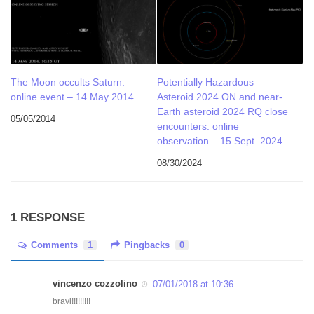
The Moon occults Saturn:
Potentially Hazardous
online event – 14 May 2014
Asteroid 2024 ON and near-
Earth asteroid 2024 RQ close
05/05/2014
encounters: online
observation – 15 Sept. 2024.
08/30/2024
1 RESPONSE
Comments
1
Pingbacks
0
vincenzo cozzolino
07/01/2018 at 10:36
bravi!!!!!!!!!