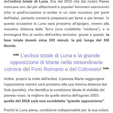
dell’
eclissi totale di Luna
. Era dal 2015 che dal nostro Paese
mancava uno dei più affascinanti e popolari fenomeni astronomici
(che in quell’occasione si svolse in un cielo nuvoloso per parte
dell’Italia), pertanto converrà prepararsi per bene e per tempo. In
questa occasione la Luna sarà prossima all’apogeo, ovvero alla
massima distanza dalla Terra (una cosiddetta “miniluna”), e si
immergerà fino al centro dell’ombra terrestre: grazie a questo,
la
fase totale durerà circa 103 minuti, la più lunga del XXI
Secolo
.
***
L’eclissi totale di Luna e la grande
opposizione di Marte nella straordinaria
cornice del Foro Romano e del Colosseo!
***
Inoltre, proprio la notte dell’eclissi, il pianeta Marte raggiungerà
l’opposizione mentre sarà prossimo alla sua minima distanza dal
Sole (perielio), che identifica la condizione ideale di visibilità del
pianeta rosso, la migliore da quella storica dell’agosto 2003:
quella del 2018 sarà una cosiddetta “grande opposizione”
.
Poiché la Luna piena, condizione indispensabile per la sua eclissi,