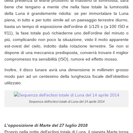
della presenza di Marte prossimo al massimo di luminosità, sarà
bene che tengano a mente che nella fase totale la luminosità
della Luna è grandemente ridotta: se per immortalare la Luna
piena, in tutto e per tutto simile ad un paesaggio terrestre diurno,
basta un tempo di esposizione dell’ordine di 1/125 s (a 100 ISO e
f/11), la fase totale può richiederne uno dell’ordine del minuto o
più, complicando non poco la situazione, visto il moto apparente
est-ovest del cielo, indotto dalla rotazione terrestre. Se non si
dispone di una meccanica predisposta, converrà trovare il miglior
compromesso tra sensibilità (ISO), rumore ed effetto mosso.
Inoltre, il disco lunare avrà una dimensione in millimetri grosso
modo pari ad un centesimo della lunghezza focale dell’obiettivo
utilizzato.
Sequenza dell’eclissi totale di Luna del 14 aprile 2014
L’opposizione di Marte del 27 luglio 2018
Proprio nella notte dell’eclissi totale di Luna, il pianeta Marte torna