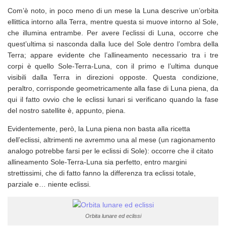
Com’è noto, in poco meno di un mese la Luna descrive un’orbita
ellittica intorno alla Terra, mentre questa si muove intorno al Sole,
che illumina entrambe. Per avere l’eclissi di Luna, occorre che
quest’ultima si nasconda dalla luce del Sole dentro l’ombra della
Terra; appare evidente che l’allineamento necessario tra i tre
corpi è quello Sole-Terra-Luna, con il primo e l’ultima dunque
visibili dalla Terra in direzioni opposte. Questa condizione,
peraltro, corrisponde geometricamente alla fase di Luna piena, da
qui il fatto ovvio che le eclissi lunari si verificano quando la fase
del nostro satellite è, appunto, piena.
Evidentemente, però, la Luna piena non basta alla ricetta
dell’eclissi, altrimenti ne avremmo una al mese (un ragionamento
analogo potrebbe farsi per le eclissi di Sole): occorre che il citato
allineamento Sole-Terra-Luna sia perfetto, entro margini
strettissimi, che di fatto fanno la differenza tra eclissi totale,
parziale e… niente eclissi.
Orbita lunare ed eclissi