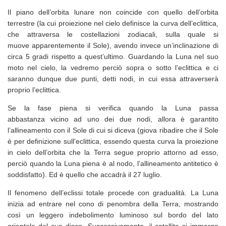
Il piano dell’orbita lunare non coincide con quello dell’orbita
terrestre (la cui proiezione nel cielo definisce la curva dell’eclittica,
che attraversa le costellazioni zodiacali, sulla quale si
muove apparentemente il Sole), avendo invece un’inclinazione di
circa 5 gradi rispetto a quest’ultimo. Guardando la Luna nel suo
moto nel cielo, la vedremo perciò sopra o sotto l’eclittica e ci
saranno dunque due punti, detti nodi, in cui essa attraverserà
proprio l’eclittica.
Se la fase piena si verifica quando la Luna passa
abbastanza vicino ad uno dei due nodi, allora è garantito
l’allineamento con il Sole di cui si diceva (giova ribadire che il Sole
è per definizione sull’eclittica, essendo questa curva la proiezione
in cielo dell’orbita che la Terra segue proprio attorno ad esso,
perciò quando la Luna piena è al nodo, l’allineamento antitetico è
soddisfatto). Ed è quello che accadrà il 27 luglio.
Il fenomeno dell’eclissi totale procede con gradualità. La Luna
inizia ad entrare nel cono di penombra della Terra, mostrando
così un leggero indebolimento luminoso sul bordo del lato