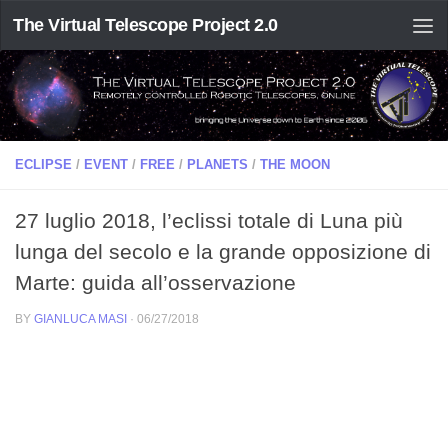
The Virtual Telescope Project 2.0
ECLIPSE
/
EVENT
/
FREE
/
PLANETS
/
THE MOON
27 luglio 2018, l’eclissi totale di Luna più
lunga del secolo e la grande opposizione di
Marte: guida all’osservazione
BY
GIANLUCA MASI
·
06/27/2018