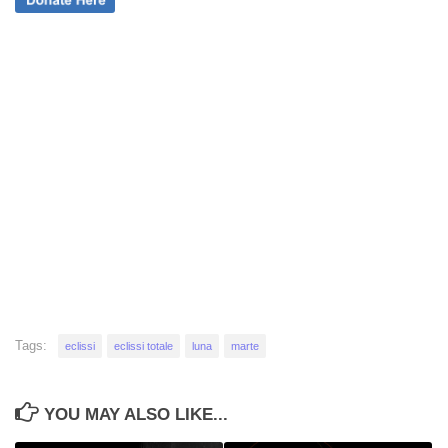
Tags:
eclissi
eclissi totale
luna
marte
YOU MAY ALSO LIKE...