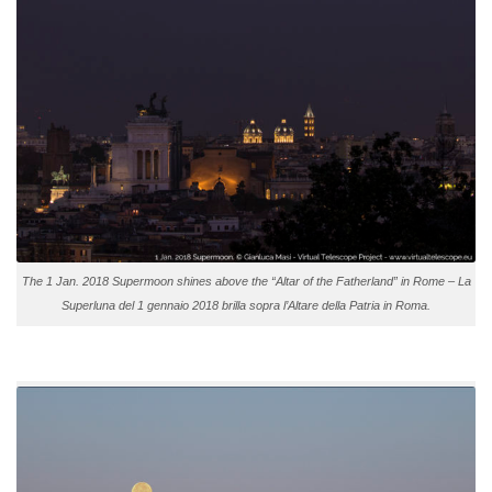
The 1 Jan. 2018 Supermoon shines above the “Altar of the Fatherland” in Rome – La
Superluna del 1 gennaio 2018 brilla sopra l’Altare della Patria in Roma.