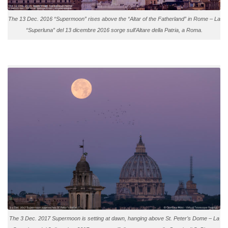
The 13 Dec. 2016 “Supermoon” rises above the “Altar of the Fatherland” in Rome – La
“Superluna” del 13 dicembre 2016 sorge sull’Altare della Patria, a Roma.
The 3 Dec. 2017 Supermoon is setting at dawn, hanging above St. Peter’s Dome – La