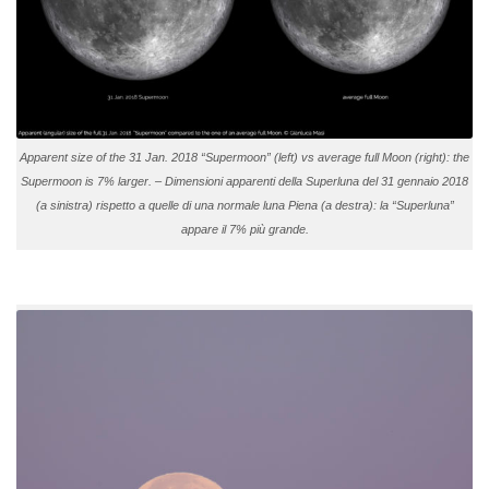
Apparent size of the 31 Jan. 2018 “Supermoon” (left) vs average full Moon (right): the
Supermoon is 7% larger. – Dimensioni apparenti della Superluna del 31 gennaio 2018
(a sinistra) rispetto a quelle di una normale luna Piena (a destra): la “Superluna”
appare il 7% più grande.