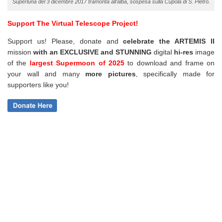
Superluna del 3 dicembre 2017 tramonta all’alba, sospesa sulla Cupola di S. Pietro.
Support The Virtual Telescope Project!
Support us! Please, donate and
celebrate the ARTEMIS II
mission
with an EXCLUSIVE and STUNNING
digital
hi-res
image
of the
largest Supermoon of 2025
to download and frame on
your wall and
many
more pictures
,
specifically made for
supporters like you!