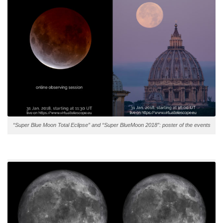
“Super Blue Moon Total Eclipse” and “Super BlueMoon 2018”: poster of the events