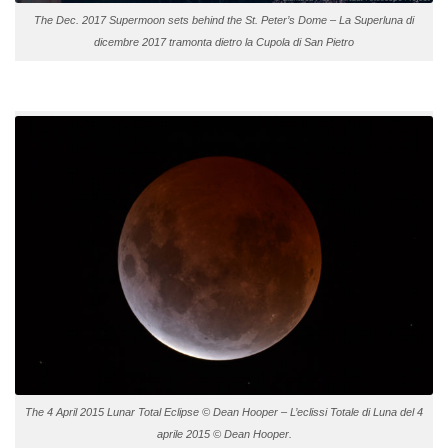
The Dec. 2017 Supermoon sets behind the St. Peter’s Dome – La Superluna di
dicembre 2017 tramonta dietro la Cupola di San Pietro
The 4 April 2015 Lunar Total Eclipse © Dean Hooper – L’eclissi Totale di Luna del 4
aprile 2015 © Dean Hooper.