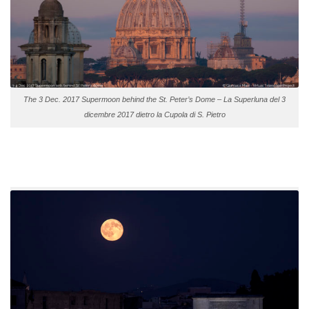
The 3 Dec. 2017 Supermoon behind the St. Peter’s Dome – La Superluna del 3
dicembre 2017 dietro la Cupola di S. Pietro