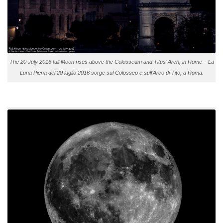
The 20 July 2016 full Moon rises above the Colosseum and Titus’ Arch, in Rome – La
Luna Piena del 20 luglio 2016 sorge sul Colosseo e sull’Arco di Tito, a Roma.