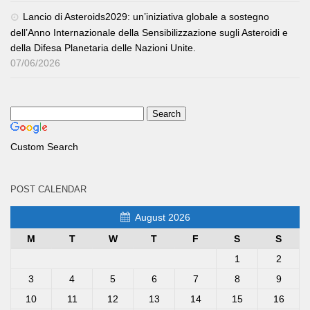
Lancio di Asteroids2029: un’iniziativa globale a sostegno
dell’Anno Internazionale della Sensibilizzazione sugli Asteroidi e
della Difesa Planetaria delle Nazioni Unite.
07/06/2026
Custom Search
POST CALENDAR
August 2026
M
T
W
T
F
S
S
1
2
3
4
5
6
7
8
9
10
11
12
13
14
15
16