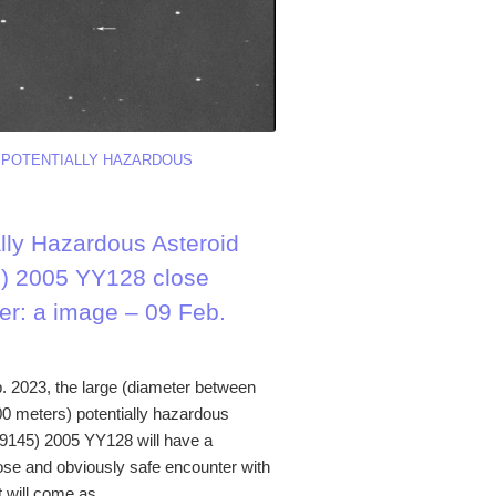
/
POTENTIALLY HAZARDOUS
ally Hazardous Asteroid
) 2005 YY128 close
er: a image – 09 Feb.
. 2023, the large (diameter between
0 meters) potentially hazardous
99145) 2005 YY128 will have a
lose and obviously safe encounter with
t will come as...