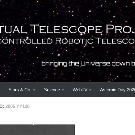
Stars & Co.
Science
WebTV
Asteroid Day 202
D:
2005 YY128