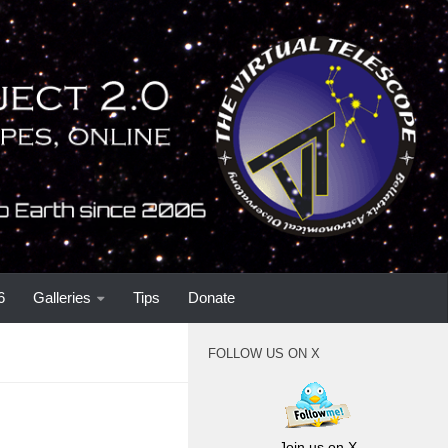
6
Galleries
Tips
Donate
FOLLOW US ON X
Join us on X