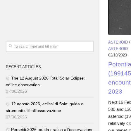
ASTEROID
ASTEROID
02/10/2023
Potenti
RECENT ARTICLES
(199145
The 12 August 2026 Total Solar Eclipse:
encount
online observation.
2023
07/30/2026
Next 16 Feb
12 agosto 2026, eclissi di Sole: guida e
580 and 130
strumenti utili all’osservazione
asteroid (1
07/30/2026
relatively c
Perseidi 2026: guida pratica all’osservazione
our planet. I