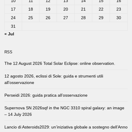
10
11
12
13
14
15
16
17
18
19
20
21
22
23
24
25
26
27
28
29
30
31
« Jul
RSS
The 12 August 2026 Total Solar Eclipse: online observation.
12 agosto 2026, eclissi di Sole: guida e strumenti utili
all’osservazione
Perseidi 2026: guida pratica all’osservazione
Supernova SN 2026sqf in the NGC 3310 spiral galaxy: an image
– 14 July 2026
Lancio di Asteroids2029: un’iniziativa globale a sostegno dell’Anno