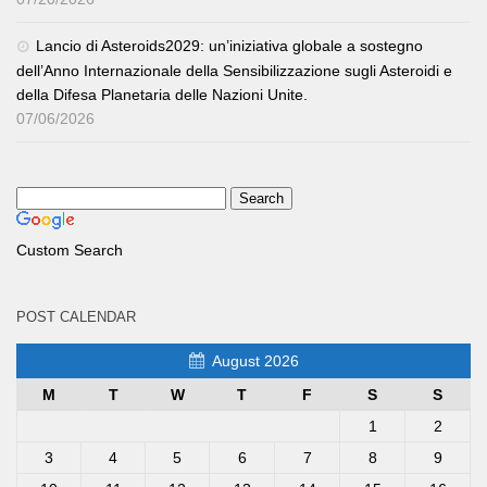
Lancio di Asteroids2029: un’iniziativa globale a sostegno
dell’Anno Internazionale della Sensibilizzazione sugli Asteroidi e
della Difesa Planetaria delle Nazioni Unite.
07/06/2026
Custom Search
POST CALENDAR
August 2026
M
T
W
T
F
S
S
1
2
3
4
5
6
7
8
9