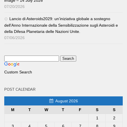
image – 14 July 2026
07/20/2026
Lancio di Asteroids2029: un’iniziativa globale a sostegno
dell’Anno Internazionale della Sensibilizzazione sugli Asteroidi e
della Difesa Planetaria delle Nazioni Unite.
07/06/2026
Custom Search
POST CALENDAR
August 2026
M
T
W
T
F
S
S
1
2
3
4
5
6
7
8
9