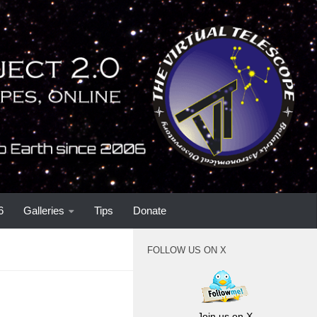
6
Galleries
Tips
Donate
FOLLOW US ON X
Join us on X