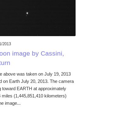
1/2013
oon image by Cassini,
turn
above was taken on July 19, 2013
d on Earth July 20, 2013. The camera
g toward EARTH at approximately
 miles (1,445,851,410 kilometers)
he image...