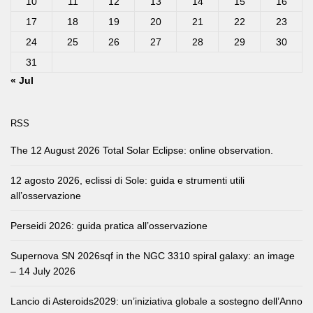
10
11
12
13
14
15
16
17
18
19
20
21
22
23
24
25
26
27
28
29
30
31
« Jul
RSS
The 12 August 2026 Total Solar Eclipse: online observation.
12 agosto 2026, eclissi di Sole: guida e strumenti utili
all’osservazione
Perseidi 2026: guida pratica all’osservazione
Supernova SN 2026sqf in the NGC 3310 spiral galaxy: an image
– 14 July 2026
Lancio di Asteroids2029: un’iniziativa globale a sostegno dell’Anno