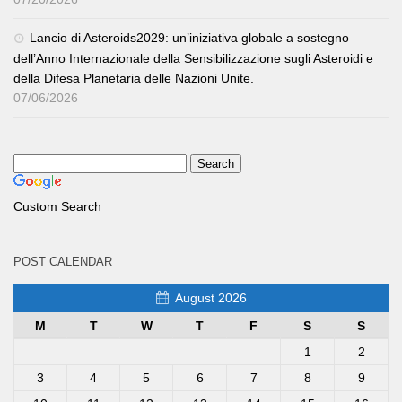
Lancio di Asteroids2029: un’iniziativa globale a sostegno
dell’Anno Internazionale della Sensibilizzazione sugli Asteroidi e
della Difesa Planetaria delle Nazioni Unite.
07/06/2026
Custom Search
POST CALENDAR
August 2026
M
T
W
T
F
S
S
1
2
3
4
5
6
7
8
9