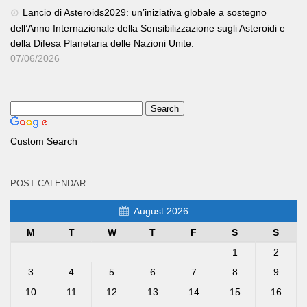
Lancio di Asteroids2029: un’iniziativa globale a sostegno
dell’Anno Internazionale della Sensibilizzazione sugli Asteroidi e
della Difesa Planetaria delle Nazioni Unite.
07/06/2026
Custom Search
POST CALENDAR
August 2026
M
T
W
T
F
S
S
1
2
3
4
5
6
7
8
9
10
11
12
13
14
15
16