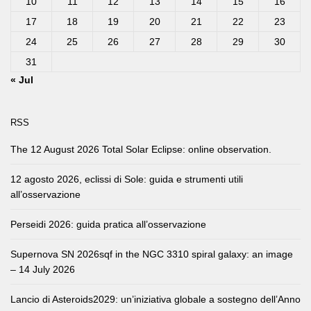
10
11
12
13
14
15
16
17
18
19
20
21
22
23
24
25
26
27
28
29
30
31
« Jul
RSS
The 12 August 2026 Total Solar Eclipse: online observation.
12 agosto 2026, eclissi di Sole: guida e strumenti utili
all’osservazione
Perseidi 2026: guida pratica all’osservazione
Supernova SN 2026sqf in the NGC 3310 spiral galaxy: an image
– 14 July 2026
Lancio di Asteroids2029: un’iniziativa globale a sostegno dell’Anno