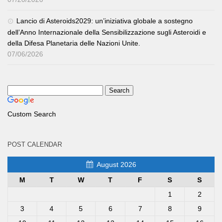
Lancio di Asteroids2029: un’iniziativa globale a sostegno
dell’Anno Internazionale della Sensibilizzazione sugli Asteroidi e
della Difesa Planetaria delle Nazioni Unite.
07/06/2026
Custom Search
POST CALENDAR
August 2026
M
T
W
T
F
S
S
1
2
3
4
5
6
7
8
9