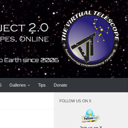
6
Galleries
Tips
Donate
FOLLOW US ON X
Join us on X