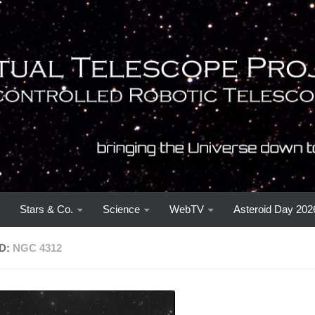
Stars & Co.
Science
WebTV
Asteroid Day 202
D:
NGC 4312