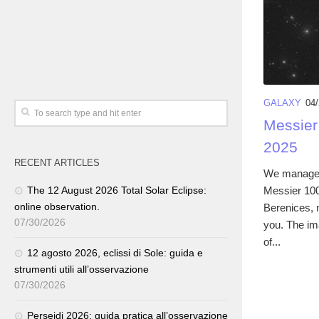
GALAXY
04
Messier
2025
RECENT ARTICLES
We managed 
Messier 100
The 12 August 2026 Total Solar Eclipse:
online observation.
Berenices, 
07/30/2026
you. The i
of...
12 agosto 2026, eclissi di Sole: guida e
strumenti utili all’osservazione
07/30/2026
Perseidi 2026: guida pratica all’osservazione