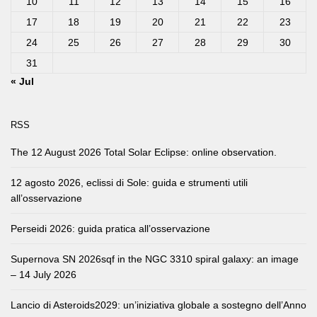
10
11
12
13
14
15
16
17
18
19
20
21
22
23
24
25
26
27
28
29
30
31
« Jul
RSS
The 12 August 2026 Total Solar Eclipse: online observation.
12 agosto 2026, eclissi di Sole: guida e strumenti utili
all’osservazione
Perseidi 2026: guida pratica all’osservazione
Supernova SN 2026sqf in the NGC 3310 spiral galaxy: an image
– 14 July 2026
Lancio di Asteroids2029: un’iniziativa globale a sostegno dell’Anno