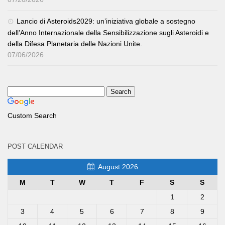
Lancio di Asteroids2029: un’iniziativa globale a sostegno
dell’Anno Internazionale della Sensibilizzazione sugli Asteroidi e
della Difesa Planetaria delle Nazioni Unite.
07/06/2026
Custom Search
POST CALENDAR
August 2026
M
T
W
T
F
S
S
1
2
3
4
5
6
7
8
9