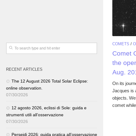
COMETS
/
O
Comet C
the ope
RECENT ARTICLES
Aug. 20
The 12 August 2026 Total Solar Eclipse:
On its jour
online observation.
Jacques is 
07/30/2026
objects. We
comet while 
12 agosto 2026, eclissi di Sole: guida e
strumenti utili all’osservazione
07/30/2026
Perseidi 2026: guida pratica all’osservazione