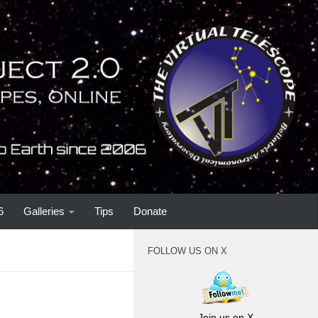
6
Galleries
Tips
Donate
FOLLOW US ON X
Join us on X