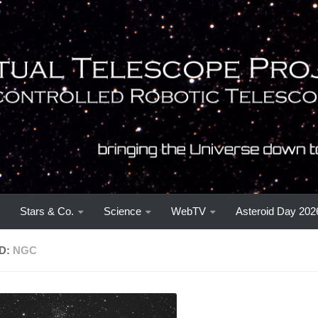
Stars & Co.
Science
WebTV
Asteroid Day 202
D:
NGC