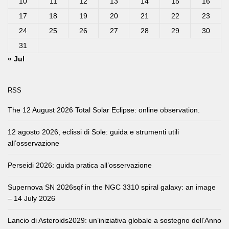
10
11
12
13
14
15
16
17
18
19
20
21
22
23
24
25
26
27
28
29
30
31
« Jul
RSS
The 12 August 2026 Total Solar Eclipse: online observation.
12 agosto 2026, eclissi di Sole: guida e strumenti utili
all’osservazione
Perseidi 2026: guida pratica all’osservazione
Supernova SN 2026sqf in the NGC 3310 spiral galaxy: an image
– 14 July 2026
Lancio di Asteroids2029: un’iniziativa globale a sostegno dell’Anno