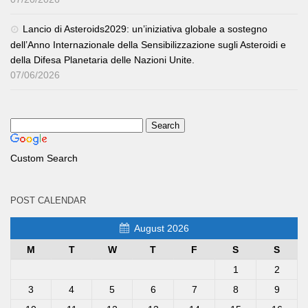
Lancio di Asteroids2029: un’iniziativa globale a sostegno
dell’Anno Internazionale della Sensibilizzazione sugli Asteroidi e
della Difesa Planetaria delle Nazioni Unite.
07/06/2026
Custom Search
POST CALENDAR
August 2026
M
T
W
T
F
S
S
1
2
3
4
5
6
7
8
9