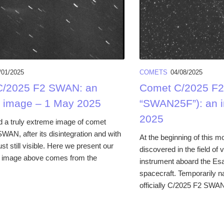
/01/2025
COMETS
04/08/2025
C/2025 F2 SWAN: an
Comet C/2025 F
 image – 1 May 2025
“SWAN25F”): an i
2025
 a truly extreme image of comet
WAN, after its disintegration and with
At the beginning of this 
ust still visible. Here we present our
discovered in the field of
e image above comes from the
instrument aboard the 
spacecraft. Temporarily
officially C/2025 F2 SWAN, 