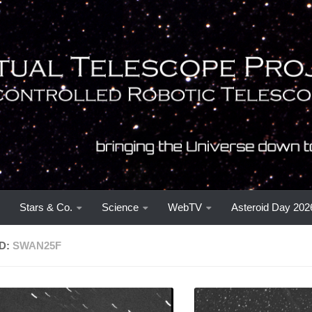
Stars & Co.
Science
WebTV
Asteroid Day 202
D:
SWAN25F