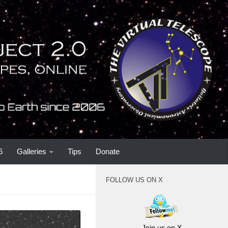
6
Galleries
Tips
Donate
FOLLOW US ON X
Join us on X