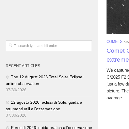
COMETS
05
Comet 
extreme
RECENT ARTICLES
We captured
C/2025 F2 S
The 12 August 2026 Total Solar Eclipse:
online observation.
just a few d
07/30/2026
picture. Th
average...
12 agosto 2026, eclissi di Sole: guida e
strumenti utili all’osservazione
07/30/2026
Perseidi 2026: guida pratica all’osservazione