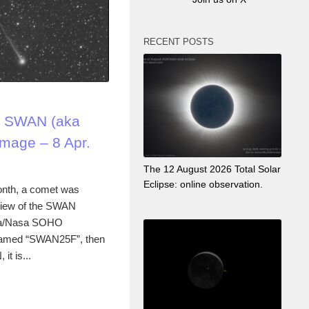
RECENT POSTS
2 SWAN (aka
mage – 8 Apr.
The 12 August 2026 Total Solar
Eclipse: online observation.
month, a comet was
 view of the SWAN
Esa/Nasa SOHO
 named “SWAN25F”, then
it is...