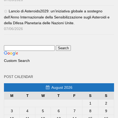
Lancio di Asteroids2029: un’iniziativa globale a sostegno
dell’Anno Internazionale della Sensibilizzazione sugli Asteroidi e
della Difesa Planetaria delle Nazioni Unite.
07/06/2026
Custom Search
POST CALENDAR
August 2026
M
T
W
T
F
S
S
1
2
3
4
5
6
7
8
9