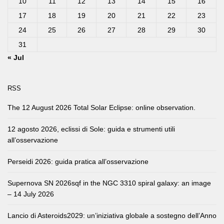
10
11
12
13
14
15
16
17
18
19
20
21
22
23
24
25
26
27
28
29
30
31
« Jul
RSS
The 12 August 2026 Total Solar Eclipse: online observation.
12 agosto 2026, eclissi di Sole: guida e strumenti utili
all’osservazione
Perseidi 2026: guida pratica all’osservazione
Supernova SN 2026sqf in the NGC 3310 spiral galaxy: an image
– 14 July 2026
Lancio di Asteroids2029: un’iniziativa globale a sostegno dell’Anno