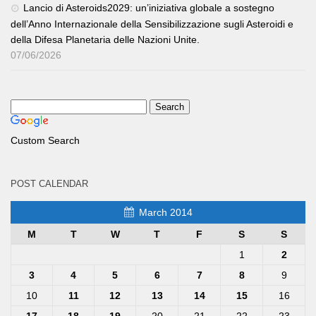
Lancio di Asteroids2029: un’iniziativa globale a sostegno
dell’Anno Internazionale della Sensibilizzazione sugli Asteroidi e
della Difesa Planetaria delle Nazioni Unite.
07/06/2026
Custom Search
POST CALENDAR
March 2014
M
T
W
T
F
S
S
1
2
3
4
5
6
7
8
9
10
11
12
13
14
15
16