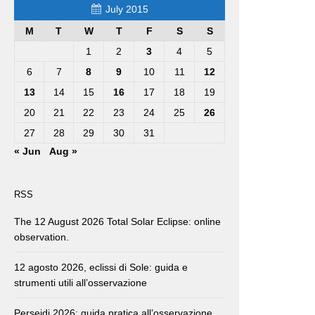
July 2015
M
T
W
T
F
S
S
1
2
3
4
5
6
7
8
9
10
11
12
13
14
15
16
17
18
19
20
21
22
23
24
25
26
27
28
29
30
31
« Jun
Aug »
RSS
The 12 August 2026 Total Solar Eclipse: online
observation.
12 agosto 2026, eclissi di Sole: guida e
strumenti utili all’osservazione
Perseidi 2026: guida pratica all’osservazione