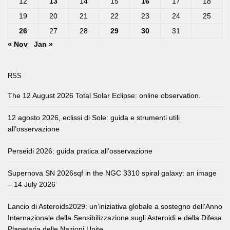
12
13
14
15
16
17
18
19
20
21
22
23
24
25
26
27
28
29
30
31
« Nov
Jan »
RSS
The 12 August 2026 Total Solar Eclipse: online observation.
12 agosto 2026, eclissi di Sole: guida e strumenti utili
all’osservazione
Perseidi 2026: guida pratica all’osservazione
Supernova SN 2026sqf in the NGC 3310 spiral galaxy: an image
– 14 July 2026
Lancio di Asteroids2029: un’iniziativa globale a sostegno dell’Anno
Internazionale della Sensibilizzazione sugli Asteroidi e della Difesa
Planetaria delle Nazioni Unite.