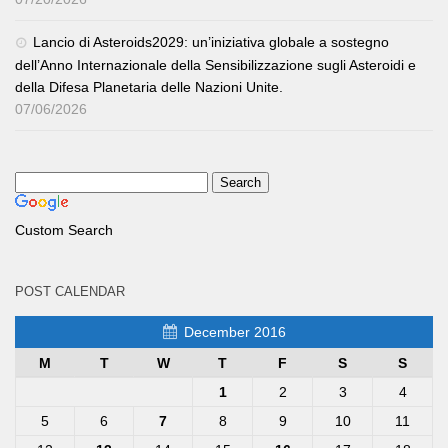
Lancio di Asteroids2029: un’iniziativa globale a sostegno
dell’Anno Internazionale della Sensibilizzazione sugli Asteroidi e
della Difesa Planetaria delle Nazioni Unite.
07/06/2026
Custom Search
POST CALENDAR
December 2016
M
T
W
T
F
S
S
1
2
3
4
5
6
7
8
9
10
11