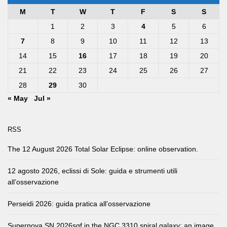
M
T
W
T
F
S
S
1
2
3
4
5
6
7
8
9
10
11
12
13
14
15
16
17
18
19
20
21
22
23
24
25
26
27
28
29
30
« May
Jul »
RSS
The 12 August 2026 Total Solar Eclipse: online observation.
12 agosto 2026, eclissi di Sole: guida e strumenti utili
all’osservazione
Perseidi 2026: guida pratica all’osservazione
Supernova SN 2026sqf in the NGC 3310 spiral galaxy: an image