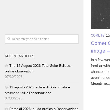
COMETS
10
Comet C
image –
RECENT ARTICLES
In a few wee
familiar wi
The 12 August 2026 Total Solar Eclipse:
online observation.
chances to 
07/30/2026
even if unde
Meantime,..
12 agosto 2026, eclissi di Sole: guida e
strumenti utili all’osservazione
07/30/2026
Perseidi 2026: guida pratica all’osservazione