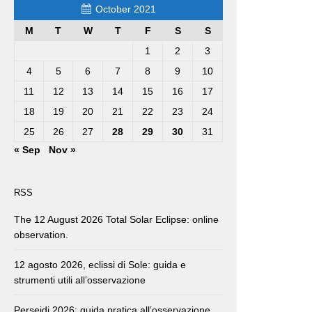
October 2021
M
T
W
T
F
S
S
1
2
3
4
5
6
7
8
9
10
11
12
13
14
15
16
17
18
19
20
21
22
23
24
25
26
27
28
29
30
31
« Sep
Nov »
RSS
The 12 August 2026 Total Solar Eclipse: online
observation.
12 agosto 2026, eclissi di Sole: guida e
strumenti utili all’osservazione
Perseidi 2026: guida pratica all’osservazione