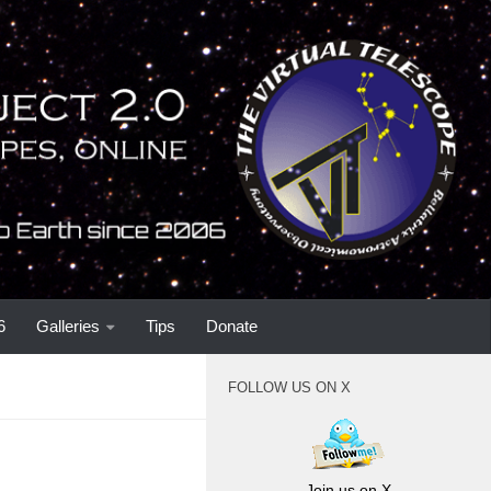
6
Galleries
Tips
Donate
FOLLOW US ON X
Join us on X