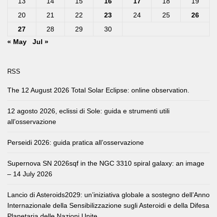
13
14
15
16
17
18
19
20
21
22
23
24
25
26
27
28
29
30
« May
Jul »
RSS
The 12 August 2026 Total Solar Eclipse: online observation.
12 agosto 2026, eclissi di Sole: guida e strumenti utili
all’osservazione
Perseidi 2026: guida pratica all’osservazione
Supernova SN 2026sqf in the NGC 3310 spiral galaxy: an image
– 14 July 2026
Lancio di Asteroids2029: un’iniziativa globale a sostegno dell’Anno
Internazionale della Sensibilizzazione sugli Asteroidi e della Difesa
Planetaria delle Nazioni Unite.