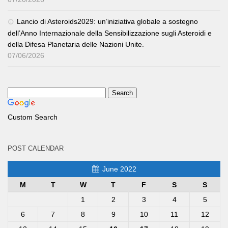
Lancio di Asteroids2029: un’iniziativa globale a sostegno
dell’Anno Internazionale della Sensibilizzazione sugli Asteroidi e
della Difesa Planetaria delle Nazioni Unite.
07/06/2026
Custom Search
POST CALENDAR
June 2022
M
T
W
T
F
S
S
1
2
3
4
5
6
7
8
9
10
11
12