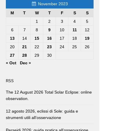
November 2023
M
T
W
T
F
S
S
1
2
3
4
5
6
7
8
9
10
11
12
13
14
15
16
17
18
19
20
21
22
23
24
25
26
27
28
29
30
« Oct
Dec »
RSS
The 12 August 2026 Total Solar Eclipse: online
observation.
12 agosto 2026, eclissi di Sole: guida e
strumenti utili all’osservazione
Perseidi 2026: guida pratica all’osservazione