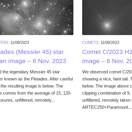
TERS
11/09/2023
COMETS
11/09/2023
iades (Messier 45) star
Comet C/2023 H
: an image – 8 Nov. 2023
image – 8 Nov. 2
 the legendary Messier 45 star
We observed comet C/2
ter known as the Pleiades. After careful
showing a nice, faint tail.
the resulting image is below. The
below. The image above 
 comes from the average of 15, 120-
clipping combination of 9
ures, unfiltered, remotely...
unfiltered, remotely taken 
ARTEC250+Paramount...