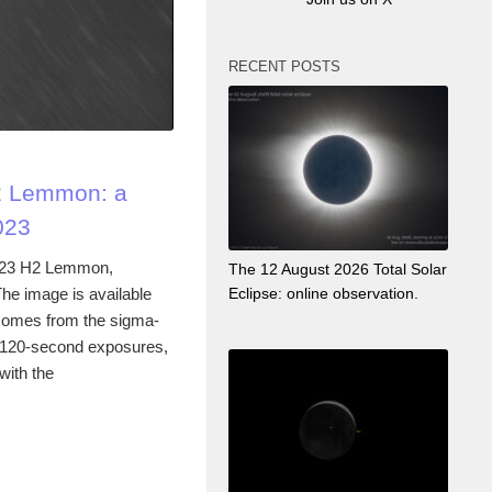
RECENT POSTS
2 Lemmon: a
023
023 H2 Lemmon,
The 12 August 2026 Total Solar
 The image is available
Eclipse: online observation.
comes from the sigma-
, 120-second exposures,
with the