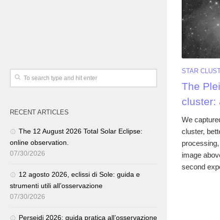
STAR CLUS
The Ple
cluster
RECENT ARTICLES
We captured
cluster, bet
The 12 August 2026 Total Solar Eclipse:
online observation.
processing, 
07/30/2026
image above
second expos
12 agosto 2026, eclissi di Sole: guida e
strumenti utili all’osservazione
07/30/2026
Perseidi 2026: guida pratica all’osservazione