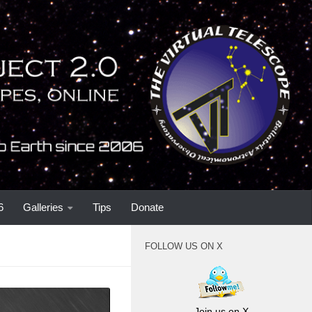
6
Galleries
Tips
Donate
FOLLOW US ON X
Join us on X