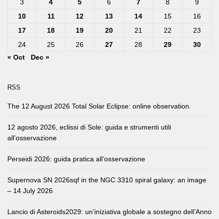
3
4
5
6
7
8
9
10
11
12
13
14
15
16
17
18
19
20
21
22
23
24
25
26
27
28
29
30
« Oct
Dec »
RSS
The 12 August 2026 Total Solar Eclipse: online observation.
12 agosto 2026, eclissi di Sole: guida e strumenti utili
all’osservazione
Perseidi 2026: guida pratica all’osservazione
Supernova SN 2026sqf in the NGC 3310 spiral galaxy: an image
– 14 July 2026
Lancio di Asteroids2029: un’iniziativa globale a sostegno dell’Anno