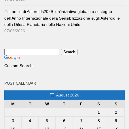
Lancio di Asteroids2029: un’iniziativa globale a sostegno
dell’Anno Internazionale della Sensibilizzazione sugli Asteroidi e
della Difesa Planetaria delle Nazioni Unite.
07/06/2026
Custom Search
POST CALENDAR
August 2026
M
T
W
T
F
S
S
1
2
3
4
5
6
7
8
9