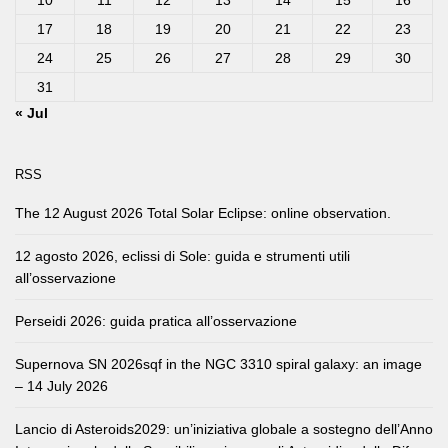
10
11
12
13
14
15
16
17
18
19
20
21
22
23
24
25
26
27
28
29
30
31
« Jul
RSS
The 12 August 2026 Total Solar Eclipse: online observation.
12 agosto 2026, eclissi di Sole: guida e strumenti utili
all’osservazione
Perseidi 2026: guida pratica all’osservazione
Supernova SN 2026sqf in the NGC 3310 spiral galaxy: an image
– 14 July 2026
Lancio di Asteroids2029: un’iniziativa globale a sostegno dell’Anno