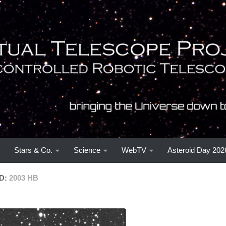
Stars & Co.
Science
WebTV
Asteroid Day 202
D:
2003 HB