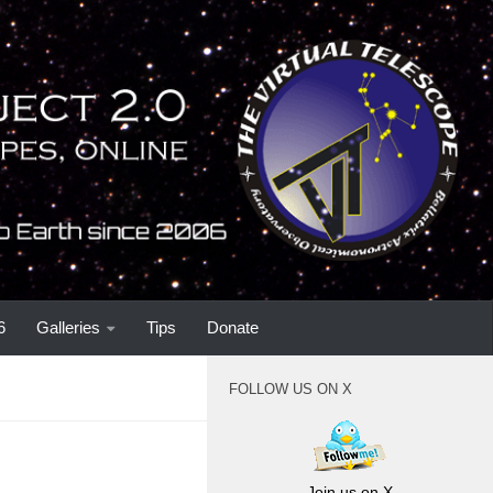
6
Galleries
Tips
Donate
FOLLOW US ON X
Join us on X