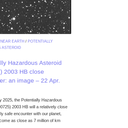
/
NEAR EARTH
/
POTENTIALLY
 ASTEROID
ally Hazardous Asteroid
) 2003 HB close
er: an image – 22 Apr.
 2025, the Potentially Hazardous
0725) 2003 HB will a relatively close
ly safe encounter with our planet,
ome as close as 7 million of km