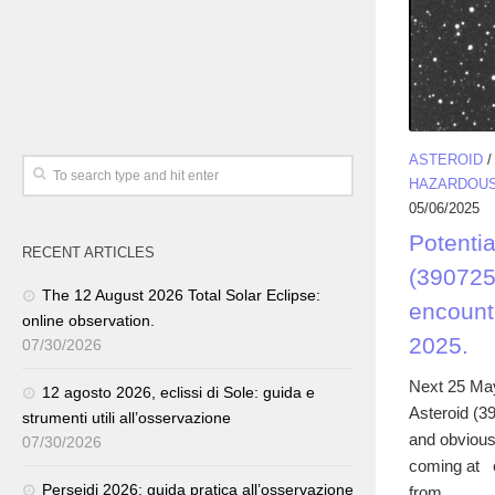
ASTEROID
HAZARDOUS
05/06/2025
Potenti
RECENT ARTICLES
(390725
The 12 August 2026 Total Solar Eclipse:
encount
online observation.
2025.
07/30/2026
Next 25 May
12 agosto 2026, eclissi di Sole: guida e
Asteroid (39
strumenti utili all’osservazione
and obvious
07/30/2026
coming at c
Perseidi 2026: guida pratica all’osservazione
from...