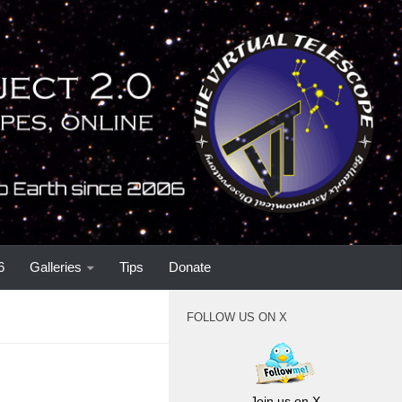
6
Galleries
Tips
Donate
FOLLOW US ON X
Join us on X