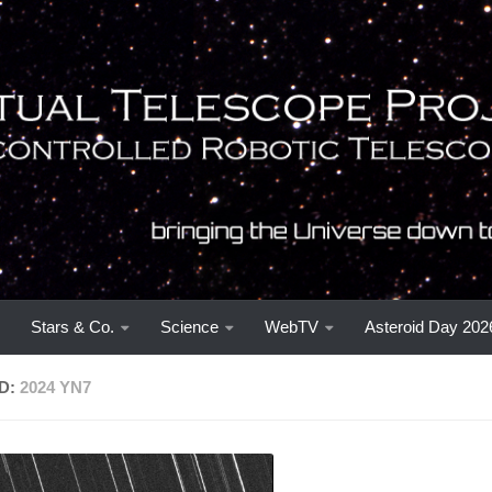
Stars & Co.
Science
WebTV
Asteroid Day 202
D:
2024 YN7