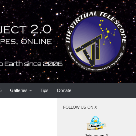
6
Galleries
Tips
Donate
FOLLOW US ON X
Join us on X