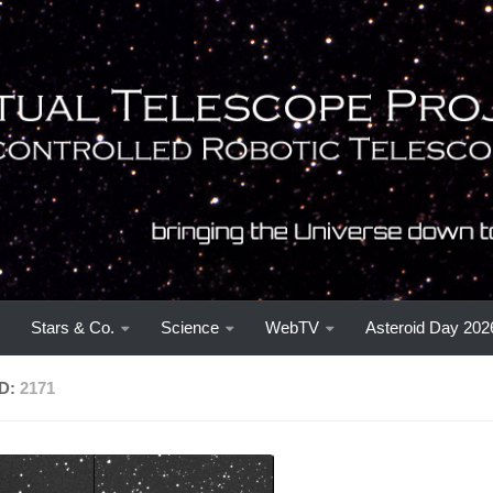
Stars & Co.
Science
WebTV
Asteroid Day 202
D:
2171