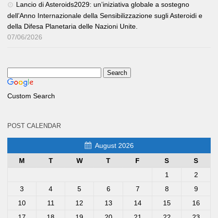
Lancio di Asteroids2029: un’iniziativa globale a sostegno
dell’Anno Internazionale della Sensibilizzazione sugli Asteroidi e
della Difesa Planetaria delle Nazioni Unite.
07/06/2026
Custom Search
POST CALENDAR
August 2026
M
T
W
T
F
S
S
1
2
3
4
5
6
7
8
9
10
11
12
13
14
15
16
17
18
19
20
21
22
23