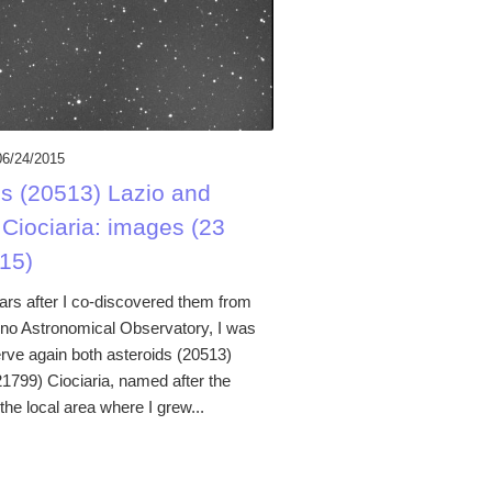
06/24/2015
ds (20513) Lazio and
 Ciociaria: images (23
15)
rs after I co-discovered them from
o Astronomical Observatory, I was
erve again both asteroids (20513)
21799) Ciociaria, named after the
he local area where I grew...