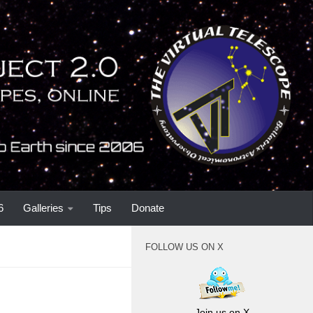
6
Galleries
Tips
Donate
FOLLOW US ON X
Join us on X