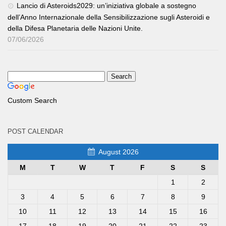
Lancio di Asteroids2029: un’iniziativa globale a sostegno
dell’Anno Internazionale della Sensibilizzazione sugli Asteroidi e
della Difesa Planetaria delle Nazioni Unite.
07/06/2026
Custom Search
POST CALENDAR
August 2026
M
T
W
T
F
S
S
1
2
3
4
5
6
7
8
9
10
11
12
13
14
15
16