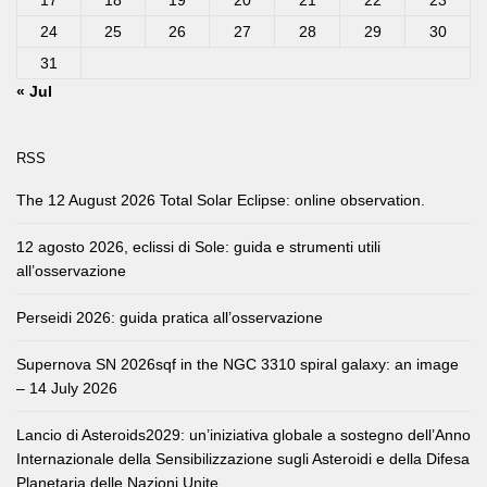
17
18
19
20
21
22
23
24
25
26
27
28
29
30
31
« Jul
RSS
The 12 August 2026 Total Solar Eclipse: online observation.
12 agosto 2026, eclissi di Sole: guida e strumenti utili
all’osservazione
Perseidi 2026: guida pratica all’osservazione
Supernova SN 2026sqf in the NGC 3310 spiral galaxy: an image
– 14 July 2026
Lancio di Asteroids2029: un’iniziativa globale a sostegno dell’Anno
Internazionale della Sensibilizzazione sugli Asteroidi e della Difesa
Planetaria delle Nazioni Unite.