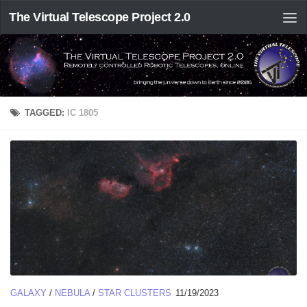
The Virtual Telescope Project 2.0
TAGGED:
IC 1805
GALAXY
/
NEBULA
/
STAR CLUSTERS
11/19/2023