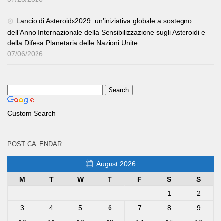
Lancio di Asteroids2029: un’iniziativa globale a sostegno
dell’Anno Internazionale della Sensibilizzazione sugli Asteroidi e
della Difesa Planetaria delle Nazioni Unite.
07/06/2026
Custom Search
POST CALENDAR
August 2026
M
T
W
T
F
S
S
1
2
3
4
5
6
7
8
9