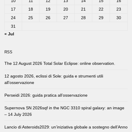
10
11
12
13
14
15
16
17
18
19
20
21
22
23
24
25
26
27
28
29
30
31
« Jul
RSS
The 12 August 2026 Total Solar Eclipse: online observation.
12 agosto 2026, eclissi di Sole: guida e strumenti utili
all’osservazione
Perseidi 2026: guida pratica all’osservazione
Supernova SN 2026sqf in the NGC 3310 spiral galaxy: an image
– 14 July 2026
Lancio di Asteroids2029: un’iniziativa globale a sostegno dell’Anno