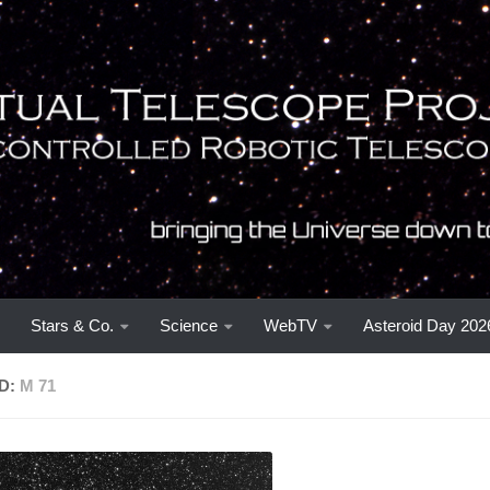
Stars & Co.
Science
WebTV
Asteroid Day 202
D:
M 71