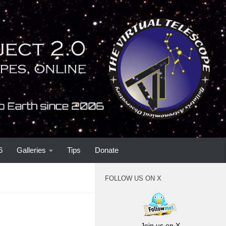
6
Galleries
Tips
Donate
FOLLOW US ON X
Join us on X