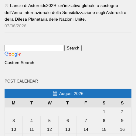
Lancio di Asteroids2029: un’iniziativa globale a sostegno
dell’Anno Internazionale della Sensibilizzazione sugli Asteroidi e
della Difesa Planetaria delle Nazioni Unite.
07/06/2026
Custom Search
POST CALENDAR
August 2026
M
T
W
T
F
S
S
1
2
3
4
5
6
7
8
9
10
11
12
13
14
15
16