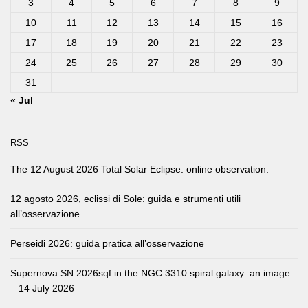
3
4
5
6
7
8
9
10
11
12
13
14
15
16
17
18
19
20
21
22
23
24
25
26
27
28
29
30
31
« Jul
RSS
The 12 August 2026 Total Solar Eclipse: online observation.
12 agosto 2026, eclissi di Sole: guida e strumenti utili
all’osservazione
Perseidi 2026: guida pratica all’osservazione
Supernova SN 2026sqf in the NGC 3310 spiral galaxy: an image
– 14 July 2026