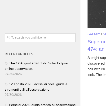
GALAXY
/
S
Superno
474: an
RECENT ARTICLES
A bright su
discovered 
The 12 August 2026 Total Solar Eclipse:
online observation.
pair with N
07/30/2026
look. The im
12 agosto 2026, eclissi di Sole: guida e
strumenti utili all’osservazione
07/30/2026
Perseidi 2026: guida pratica all’osservazione