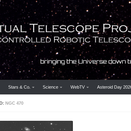
Stars & Co.
Science
WebTV
Asteroid Day 202
D:
NGC 470