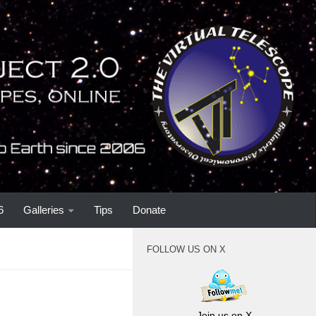
6
Galleries
Tips
Donate
FOLLOW US ON X
Join us on X