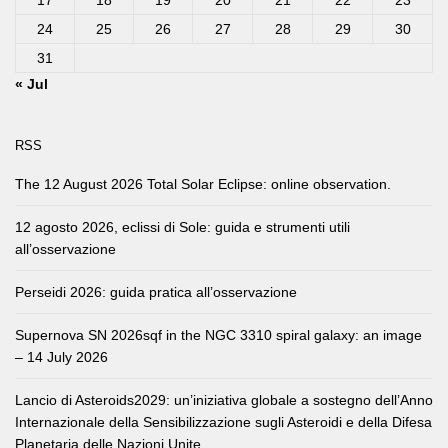
17
18
19
20
21
22
23
24
25
26
27
28
29
30
31
« Jul
RSS
The 12 August 2026 Total Solar Eclipse: online observation.
12 agosto 2026, eclissi di Sole: guida e strumenti utili
all’osservazione
Perseidi 2026: guida pratica all’osservazione
Supernova SN 2026sqf in the NGC 3310 spiral galaxy: an image
– 14 July 2026
Lancio di Asteroids2029: un’iniziativa globale a sostegno dell’Anno
Internazionale della Sensibilizzazione sugli Asteroidi e della Difesa
Planetaria delle Nazioni Unite.