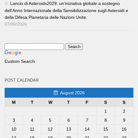
Lancio di Asteroids2029: un’iniziativa globale a sostegno
dell’Anno Internazionale della Sensibilizzazione sugli Asteroidi e
della Difesa Planetaria delle Nazioni Unite.
07/06/2026
Custom Search
POST CALENDAR
August 2026
M
T
W
T
F
S
S
1
2
3
4
5
6
7
8
9
10
11
12
13
14
15
16