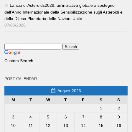
Lancio di Asteroids2029: un’iniziativa globale a sostegno
dell’Anno Internazionale della Sensibilizzazione sugli Asteroidi e
della Difesa Planetaria delle Nazioni Unite.
07/06/2026
Custom Search
POST CALENDAR
August 2026
M
T
W
T
F
S
S
1
2
3
4
5
6
7
8
9
10
11
12
13
14
15
16