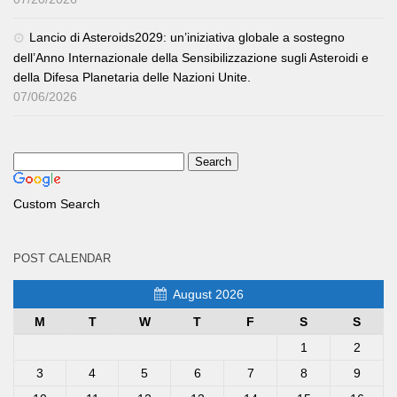
Lancio di Asteroids2029: un’iniziativa globale a sostegno
dell’Anno Internazionale della Sensibilizzazione sugli Asteroidi e
della Difesa Planetaria delle Nazioni Unite.
07/06/2026
Custom Search
POST CALENDAR
August 2026
M
T
W
T
F
S
S
1
2
3
4
5
6
7
8
9