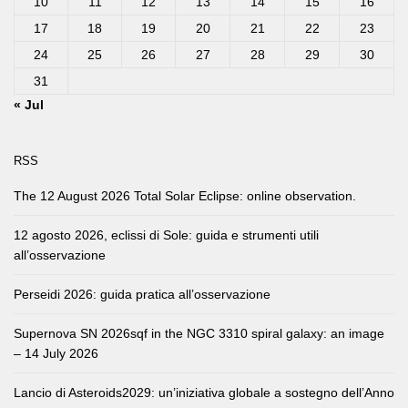
10
11
12
13
14
15
16
17
18
19
20
21
22
23
24
25
26
27
28
29
30
31
« Jul
RSS
The 12 August 2026 Total Solar Eclipse: online observation.
12 agosto 2026, eclissi di Sole: guida e strumenti utili
all’osservazione
Perseidi 2026: guida pratica all’osservazione
Supernova SN 2026sqf in the NGC 3310 spiral galaxy: an image
– 14 July 2026
Lancio di Asteroids2029: un’iniziativa globale a sostegno dell’Anno