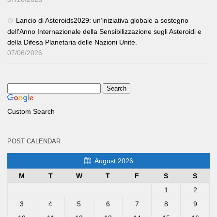
Lancio di Asteroids2029: un’iniziativa globale a sostegno
dell’Anno Internazionale della Sensibilizzazione sugli Asteroidi e
della Difesa Planetaria delle Nazioni Unite.
07/06/2026
Custom Search
POST CALENDAR
August 2026
M
T
W
T
F
S
S
1
2
3
4
5
6
7
8
9