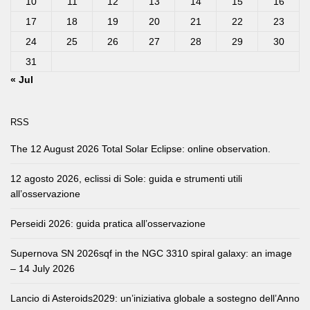
10
11
12
13
14
15
16
17
18
19
20
21
22
23
24
25
26
27
28
29
30
31
« Jul
RSS
The 12 August 2026 Total Solar Eclipse: online observation.
12 agosto 2026, eclissi di Sole: guida e strumenti utili
all’osservazione
Perseidi 2026: guida pratica all’osservazione
Supernova SN 2026sqf in the NGC 3310 spiral galaxy: an image
– 14 July 2026
Lancio di Asteroids2029: un’iniziativa globale a sostegno dell’Anno