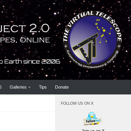
6
Galleries
Tips
Donate
FOLLOW US ON X
Join us on X