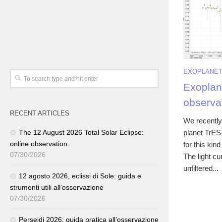
EXOPLANE
Exoplane
observa
RECENT ARTICLES
We recently 
planet TrES-
The 12 August 2026 Total Solar Eclipse:
online observation.
for this kin
07/30/2026
The light c
unfiltered...
12 agosto 2026, eclissi di Sole: guida e
strumenti utili all’osservazione
07/30/2026
Perseidi 2026: guida pratica all’osservazione