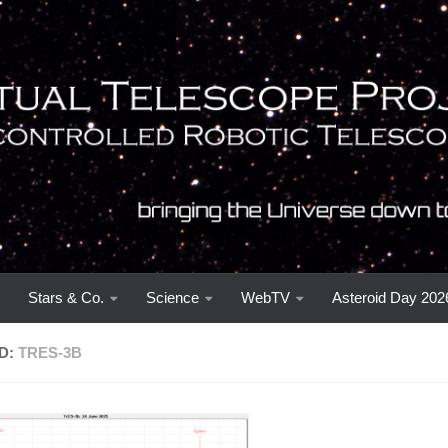
Stars & Co.
Science
WebTV
Asteroid Day 202
D:
TRES-3B