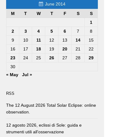
June 2014
M
T
W
T
F
S
S
1
2
3
4
5
6
7
8
9
10
11
12
13
14
15
16
17
18
19
20
21
22
23
24
25
26
27
28
29
30
« May
Jul »
RSS
The 12 August 2026 Total Solar Eclipse: online
observation.
12 agosto 2026, eclissi di Sole: guida e
strumenti utili all’osservazione