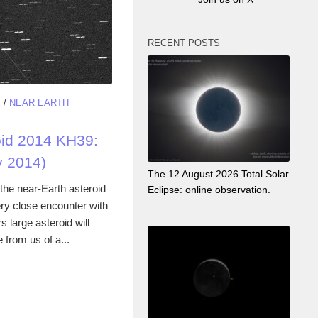
RECENT POSTS
E
/
NEAR EARTH
oid 2014 KH39:
y 2014)
The 12 August 2026 Total Solar
the near-Earth asteroid
Eclipse: online observation.
ry close encounter with
s large asteroid will
from us of a...