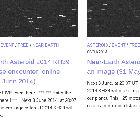
/
EVENT
/
FREE
/
NEAR EARTH
ASTEROID
/
EVENT
/
FRE
06/01/2014
rth Asteroid 2014 KH39
Near-Earth Aster
se encounter: online
an image (31 Ma
3 June 2014)
Next 3 June, at 20:07 UT, 
2014 KH39 will make a ve
e LIVE event here ! *** *** Enter the
our planet. This ~25 meter
here ! *** Next 3 June 2014, at 20:07
reach a minimum distance 
meters large asteroid 2014 KH39 will
...