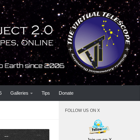
6
Galleries
Tips
Donate
FOLLOW US ON X
Join us on X