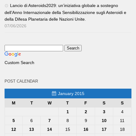
Lancio di Asteroids2029: un’iniziativa globale a sostegno
dell’Anno Internazionale della Sensibilizzazione sugli Asteroidi e
della Difesa Planetaria delle Nazioni Unite.
07/06/2026
Custom Search
POST CALENDAR
January 2015
M
T
W
T
F
S
S
1
2
3
4
5
6
7
8
9
10
11
12
13
14
15
16
17
18