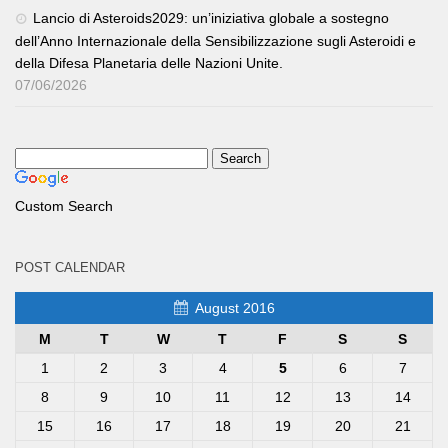
Lancio di Asteroids2029: un’iniziativa globale a sostegno
dell’Anno Internazionale della Sensibilizzazione sugli Asteroidi e
della Difesa Planetaria delle Nazioni Unite.
07/06/2026
Custom Search
POST CALENDAR
August 2016
M
T
W
T
F
S
S
1
2
3
4
5
6
7
8
9
10
11
12
13
14
15
16
17
18
19
20
21