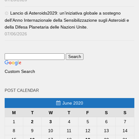
Lancio di Asteroids2029: un’iniziativa globale a sostegno
dell’Anno Internazionale della Sensibilizzazione sugli Asteroidi e
della Difesa Planetaria delle Nazioni Unite.
07/06/2026
Custom Search
POST CALENDAR
June 2020
M
T
W
T
F
S
S
1
2
3
4
5
6
7
8
9
10
11
12
13
14