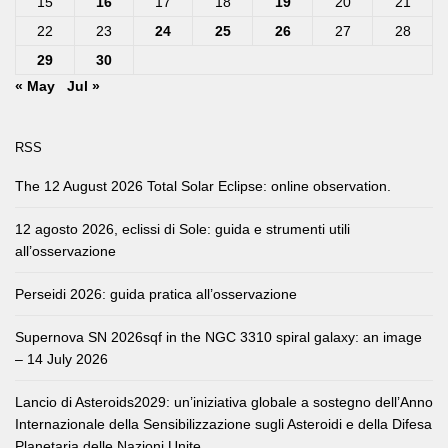
15
16
17
18
19
20
21
22
23
24
25
26
27
28
29
30
« May
Jul »
RSS
The 12 August 2026 Total Solar Eclipse: online observation.
12 agosto 2026, eclissi di Sole: guida e strumenti utili
all’osservazione
Perseidi 2026: guida pratica all’osservazione
Supernova SN 2026sqf in the NGC 3310 spiral galaxy: an image
– 14 July 2026
Lancio di Asteroids2029: un’iniziativa globale a sostegno dell’Anno
Internazionale della Sensibilizzazione sugli Asteroidi e della Difesa
Planetaria delle Nazioni Unite.